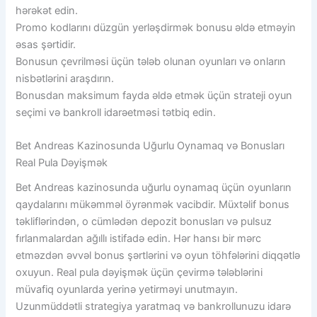
hərəkət edin.
Promo kodlarını düzgün yerləşdirmək bonusu əldə etməyin
əsas şərtidir.
Bonusun çevrilməsi üçün tələb olunan oyunları və onların
nisbətlərini araşdırın.
Bonusdan maksimum fayda əldə etmək üçün strateji oyun
seçimi və bankroll idarəetməsi tətbiq edin.
Bet Andreas Kazinosunda Uğurlu Oynamaq və Bonusları
Real Pulа Dəyişmək
Bet Andreas kazinоsunda uğurlu oynamaq üçün oyunların
qaydalarını mükəmməl öyrənmək vacibdir. Müxtəlif bonus
təkliflərindən, o cümlədən depozit bonusları və pulsuz
fırlanmalardan ağıllı istifadə edin. Hər hansı bir mərc
etməzdən əvvəl bonus şərtlərini və oyun töhfələrini diqqətlə
oxuyun. Real pula dəyişmək üçün çevirmə tələblərini
müvafiq oyunlarda yerinə yetirməyi unutmayın.
Uzunmüddətli strategiya yaratmaq və bankrollunuzu idarə