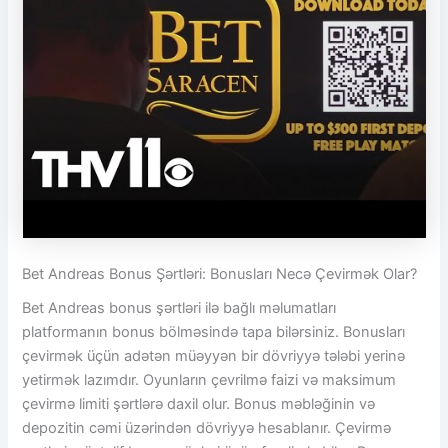
Bet Andreas Bonus Şərtləri: Bonusları Necə Çevirmək Olar?
Bet Andreas bonus şərtləri ilə bağlı məlumatları
platformanın bonus bölməsində tapa bilərsiniz. Bonusları
çevirmək üçün adətən müəyyən bir dövriyyə tələbi yerinə
yetirmək lazımdır. Oyunların çevrilmə faizi və maksimum
çevirmə limiti şərtlərə daxil olur. Bonus məbləğinin və
depozitin cəmi üzərindən dövriyyə hesablanır. Çevirmə