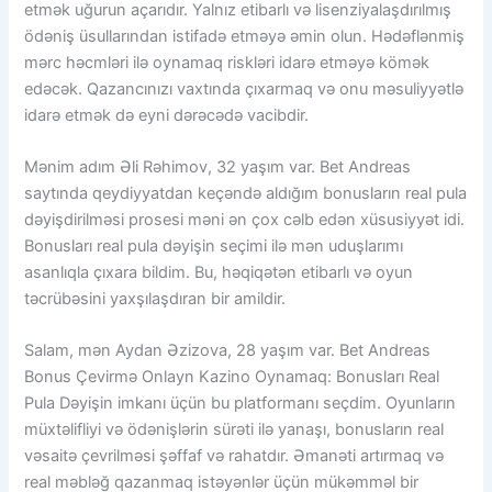
etmək uğurun açarıdır. Yalnız etibarlı və lisenziyalaşdırılmış
ödəniş üsullarından istifadə etməyə əmin olun. Hədəflənmiş
mərc həcmləri ilə oynamaq riskləri idarə etməyə kömək
edəcək. Qazancınızı vaxtında çıxarmaq və onu məsuliyyətlə
idarə etmək də eyni dərəcədə vacibdir.
Mənim adım Əli Rəhimov, 32 yaşım var. Bet Andreas
saytında qeydiyyatdan keçəndə aldığım bonusların real pula
dəyişdirilməsi prosesi məni ən çox cəlb edən xüsusiyyət idi.
Bonusları real pula dəyişin seçimi ilə mən uduşlarımı
asanlıqla çıxara bildim. Bu, həqiqətən etibarlı və oyun
təcrübəsini yaxşılaşdıran bir amildir.
Salam, mən Aydan Əzizova, 28 yaşım var. Bet Andreas
Bonus Çevirmə Onlayn Kazino Oynamaq: Bonusları Real
Pulа Dəyişin imkanı üçün bu platformanı seçdim. Oyunların
müxtəlifliyi və ödənişlərin sürəti ilə yanaşı, bonusların real
vəsaitə çevrilməsi şəffaf və rahatdır. Əmanəti artırmaq və
real məbləğ qazanmaq istəyənlər üçün mükəmməl bir