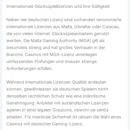
Internationale Glücksspiellizenzen und ihre Gültigkeit
Neben der deutschen Lizenz sind vorhanden renommierte
internationale Lizenzen aus Malta, Gibraltar oder Curacao,
die von vielen Internet-Glücksspielanbietern genutzt
werden. Die Malta Gaming Authority (MGA) gilt als
besonders streng und hat großes Vertrauen in der
Branche. Casinos mit MGA-Lizenz unterliegen
umfassenden Prüfungen und müssen strenge
Anforderungen erfüllen.
Während internationale Lizenzen Qualität andeuten
können, gewährleisten sie deutschen Spielern nicht
denselben rechtlichen Schutz wie eine inländische
Genehmigung. Anbieter mit ausländischen Lizenzen
agieren in einer legalen Grauzone, obwohl sie seriös
arbeiten. Für maximale Sicherheit ist ratsam die Wahl eines
Casinos mit deutscher Gaming-Lizenz.