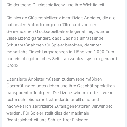
Die deutsche Glücksspiellizenz und ihre Wichtigkeit
Die hiesige Glücksspiellizenz identifiziert Anbieter, die alle
nationalen Anforderungen erfüllen und von der
Gemeinsamen Glücksspielbehörde genehmigt wurden.
Diese Lizenz garantiert, dass Casinos umfassende
Schutzmaßnahmen für Spieler befolgen, darunter
monatliche Einzahlungsgrenzen in Höhe von 1.000 Euro
und ein obligatorisches Selbstausschlusssystem genannt
OASIS.
Lizenzierte Anbieter müssen zudem regelmäßigen
Überprüfungen unterziehen und ihre Geschäftspraktiken
transparent offenlegen. Die Lizenz wird nur erteilt, wenn
technische Sicherheitsstandards erfüllt sind und
nachweislich zertifizierte Zufallsgeneratoren verwendet
werden. Für Spieler stellt dies dar maximale
Rechtssicherheit und Schutz ihrer Einlagen.