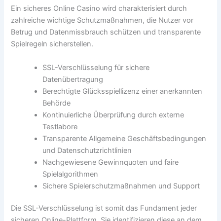
Ein sicheres Online Casino wird charakterisiert durch
zahlreiche wichtige Schutzmaßnahmen, die Nutzer vor
Betrug und Datenmissbrauch schützen und transparente
Spielregeln sicherstellen.
SSL-Verschlüsselung für sichere
Datenübertragung
Berechtigte Glücksspiellizenz einer anerkannten
Behörde
Kontinuierliche Überprüfung durch externe
Testlabore
Transparente Allgemeine Geschäftsbedingungen
und Datenschutzrichtlinien
Nachgewiesene Gewinnquoten und faire
Spielalgorithmen
Sichere Spielerschutzmaßnahmen und Support
Die SSL-Verschlüsselung ist somit das Fundament jeder
sicheren Online-Plattform. Sie identifizieren diese an dem