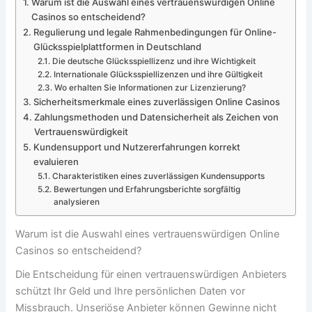
Warum ist die Auswahl eines vertrauenswürdigen Online
Casinos so entscheidend?
Regulierung und legale Rahmenbedingungen für Online-
Glücksspielplattformen in Deutschland
Die deutsche Glücksspiellizenz und ihre Wichtigkeit
Internationale Glücksspiellizenzen und ihre Gültigkeit
Wo erhalten Sie Informationen zur Lizenzierung?
Sicherheitsmerkmale eines zuverlässigen Online Casinos
Zahlungsmethoden und Datensicherheit als Zeichen von
Vertrauenswürdigkeit
Kundensupport und Nutzererfahrungen korrekt
evaluieren
Charakteristiken eines zuverlässigen Kundensupports
Bewertungen und Erfahrungsberichte sorgfältig
analysieren
Warum ist die Auswahl eines vertrauenswürdigen Online
Casinos so entscheidend?
Die Entscheidung für einen vertrauenswürdigen Anbieters
schützt Ihr Geld und Ihre persönlichen Daten vor
Missbrauch. Unseriöse Anbieter können Gewinne nicht