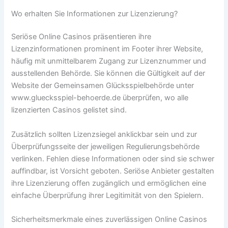
Wo erhalten Sie Informationen zur Lizenzierung?
Seriöse Online Casinos präsentieren ihre
Lizenzinformationen prominent im Footer ihrer Website,
häufig mit unmittelbarem Zugang zur Lizenznummer und
ausstellenden Behörde. Sie können die Gültigkeit auf der
Website der Gemeinsamen Glücksspielbehörde unter
www.gluecksspiel-behoerde.de überprüfen, wo alle
lizenzierten Casinos gelistet sind.
Zusätzlich sollten Lizenzsiegel anklickbar sein und zur
Überprüfungsseite der jeweiligen Regulierungsbehörde
verlinken. Fehlen diese Informationen oder sind sie schwer
auffindbar, ist Vorsicht geboten. Seriöse Anbieter gestalten
ihre Lizenzierung offen zugänglich und ermöglichen eine
einfache Überprüfung ihrer Legitimität von den Spielern.
Sicherheitsmerkmale eines zuverlässigen Online Casinos