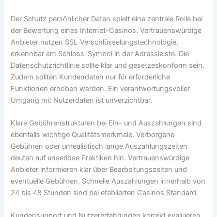
Der Schutz persönlicher Daten spielt eine zentrale Rolle bei
der Bewertung eines Internet-Casinos. Vertrauenswürdige
Anbieter nutzen SSL-Verschlüsselungstechnologie,
erkennbar am Schloss-Symbol in der Adressleiste. Die
Datenschutzrichtlinie sollte klar und gesetzeskonform sein.
Zudem sollten Kundendaten nur für erforderliche
Funktionen erhoben werden. Ein verantwortungsvoller
Umgang mit Nutzerdaten ist unverzichtbar.
Klare Gebührenstrukturen bei Ein- und Auszahlungen sind
ebenfalls wichtige Qualitätsmerkmale. Verborgene
Gebühren oder unrealistisch lange Auszahlungszeiten
deuten auf unseriöse Praktiken hin. Vertrauenswürdige
Anbieter informieren klar über Bearbeitungszeiten und
eventuelle Gebühren. Schnelle Auszahlungen innerhalb von
24 bis 48 Stunden sind bei etablierten Casinos Standard.
Kundensupport und Nutzererfahrungen korrekt evaluieren