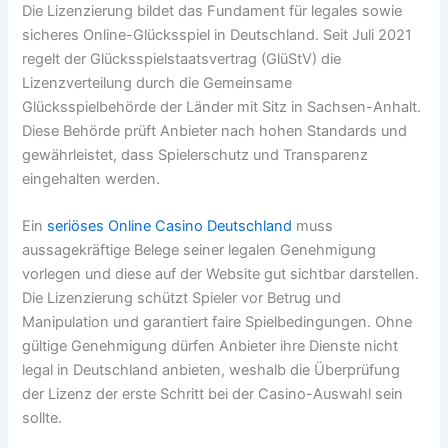
Die Lizenzierung bildet das Fundament für legales sowie
sicheres Online-Glücksspiel in Deutschland. Seit Juli 2021
regelt der Glücksspielstaatsvertrag (GlüStV) die
Lizenzverteilung durch die Gemeinsame
Glücksspielbehörde der Länder mit Sitz in Sachsen-Anhalt.
Diese Behörde prüft Anbieter nach hohen Standards und
gewährleistet, dass Spielerschutz und Transparenz
eingehalten werden.
Ein
seriöses Online Casino Deutschland
muss
aussagekräftige Belege seiner legalen Genehmigung
vorlegen und diese auf der Website gut sichtbar darstellen.
Die Lizenzierung schützt Spieler vor Betrug und
Manipulation und garantiert faire Spielbedingungen. Ohne
gültige Genehmigung dürfen Anbieter ihre Dienste nicht
legal in Deutschland anbieten, weshalb die Überprüfung
der Lizenz der erste Schritt bei der Casino-Auswahl sein
sollte.